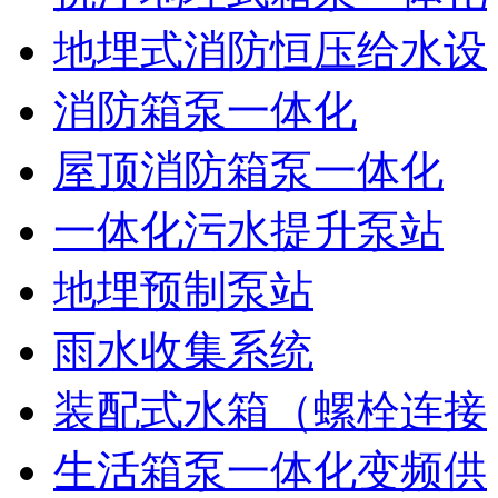
地埋式消防恒压给水设
消防箱泵一体化
屋顶消防箱泵一体化
一体化污水提升泵站
地埋预制泵站
雨水收集系统
装配式水箱（螺栓连接
生活箱泵一体化变频供