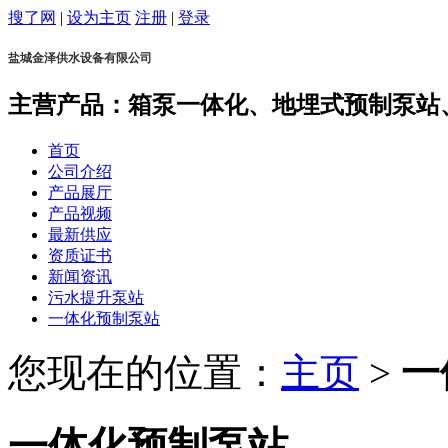
搜了网
|
设为主页
注册
|
登录
盐城金泽供水设备有限公司
主营产品：箱泵一体化、地埋式预制泵站
首页
公司介绍
产品展厅
产品视频
最新供应
资质证书
新闻资讯
污水提升泵站
一体化预制泵站
您现在的位置：
主页
>
一
一体化预制泵站